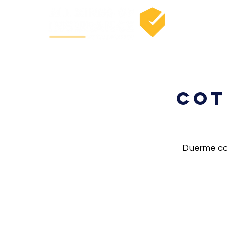
Cot
Duerme co