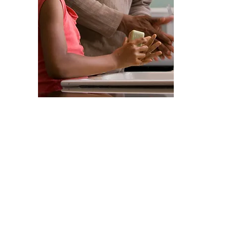
Paraguas
 de
D&O privado
Compensación al