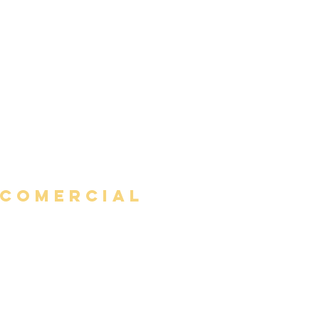
Travel Trailer
Watercraft
Pet
Barco / PWC
COMERCIAL
os negocios
Dueños de negocios
Responsabilidad
D&O sin fines