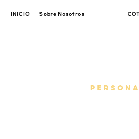
INICIO
Sobre Nosotros
SEGURO
COT
RODUCTOS DE SEGURO
PERSON
Fuego de vivienda
Inundación
Tormenta de viento
Joyas