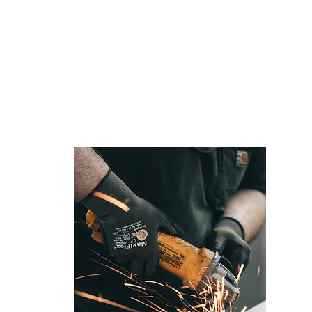
Auto
Motorcycle/ATV
Motorhome/RV
Pequeñ