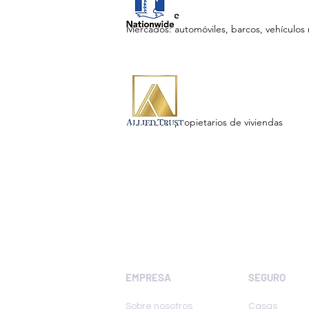
Nationwide
Mercados: automóviles, barcos, vehículos r
Allied Trust
Mercados: propietarios de viviendas
EMPRESA
SEGURO
Sobre nosotros
Casas