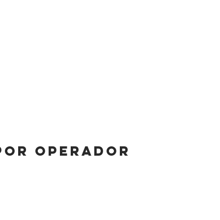
cibernética
lucro
omercial
Responsabilidad por
Errores y
omisiones
Marina in
licor
POR OPERADOR